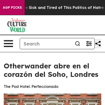
e Are Sick and Tired of This Politics of Hatred”
The St
AGP PICKS
Otherwander abre en el
corazón del Soho, Londres
The Pod Hotel. Perfeccionado