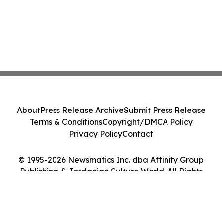
About
Press Release Archive
Submit Press Release
Terms & Conditions
Copyright/DMCA Policy
Privacy Policy
Contact
© 1995-2026 Newsmatics Inc. dba Affinity Group
Publishing & Jordanian Culture World. All Rights
Reserved.
Cookie Settings / Your Privacy Choices