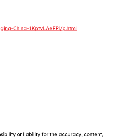
nging-China-1KptvLAeFPi/p.html
ility or liability for the accuracy, content,