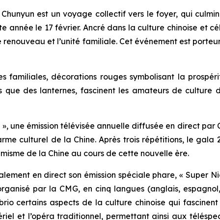
hunyun est un voyage collectif vers le foyer, qui culmi
e année le 17 février. Ancré dans la culture chinoise et cé
e renouveau et l’unité familiale. Cet événement est porteu
s familiales, décorations rouges symbolisant la prospéri
tels que des lanternes, fascinent les amateurs de cultur
 », une émission télévisée annuelle diffusée en direct par
rme culturel de la Chine. Après trois répétitions, le ga
namisme de la Chine au cours de cette nouvelle ère.
alement en direct son émission spéciale phare, « Super
organisé par la CMG, en cinq langues (anglais, espagnol, 
c brio certains aspects de la culture chinoise qui fascine
ériel et l’opéra traditionnel, permettant ainsi aux télé