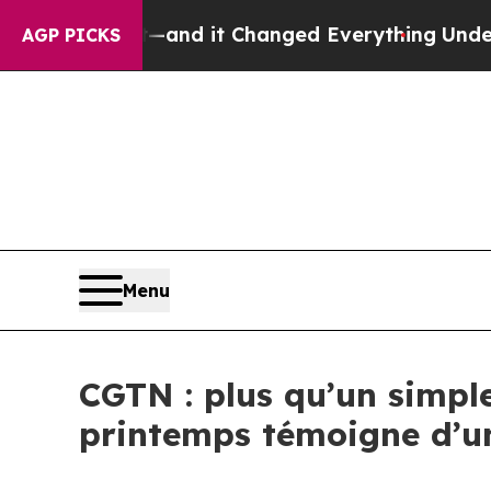
et—and it Changed Everything
Under the Second
AGP PICKS
Menu
CGTN : plus qu’un simpl
printemps témoigne d’un