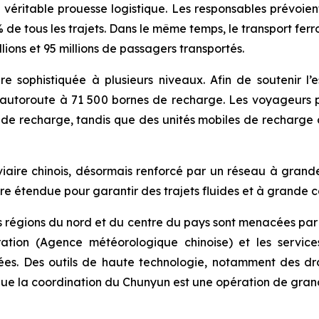
éritable prouesse logistique. Les responsables prévoie
de tous les trajets. Dans le même temps, le transport ferrov
ions et 95 millions de passagers transportés.
re sophistiquée à plusieurs niveaux. Afin de soutenir l’e
 autoroute à 71 500 bornes de recharge. Les voyageurs p
nes de recharge, tandis que des unités mobiles de recharg
aire chinois, désormais renforcé par un réseau à grande 
ure étendue pour garantir des trajets fluides et à grande 
e les régions du nord et du centre du pays sont menacées 
tration (Agence météorologique chinoise) et les servi
es. Des outils de haute technologie, notamment des dron
que la coordination du Chunyun est une opération de grand